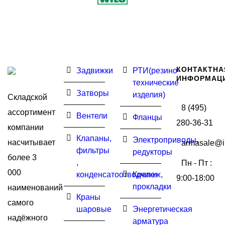
КОНТАКТНА
Задвижки
РТИ(резино-
ИНФОРМАЦ
технические
Затворы
изделия)
Складской
8 (495)
ассортимент
Вентели
Фланцы
280-36-31
компании
Клапаны,
Электроприводы,
насчитывает
armasale@i
фильтры
редукторы
более 3
,
Пн - Пт :
000
конденсатоотводчики
Крепеж,
9:00-18:00
прокладки
наименований
Краны
самого
шаровые
Энергетическая
надёжного
арматура