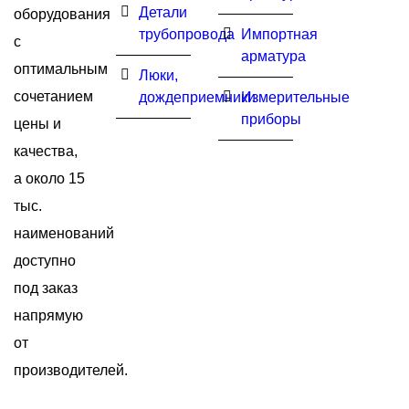
Детали
оборудования
трубопровода
Импортная
с
арматура
оптимальным
Люки,
сочетанием
дождеприемники
Измерительные
приборы
цены и
качества,
а около 15
тыс.
наименований
доступно
под заказ
напрямую
от
производителей.