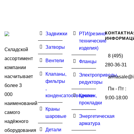
КОНТАКТНА
Задвижки
РТИ(резино-
ИНФОРМАЦ
технические
Затворы
изделия)
Складской
8 (495)
ассортимент
Вентели
Фланцы
280-36-31
компании
Клапаны,
Электроприводы,
насчитывает
armasale@i
фильтры
редукторы
более 3
,
Пн - Пт :
000
конденсатоотводчики
Крепеж,
9:00-18:00
прокладки
наименований
Краны
самого
шаровые
Энергетическая
надёжного
арматура
Детали
оборудования