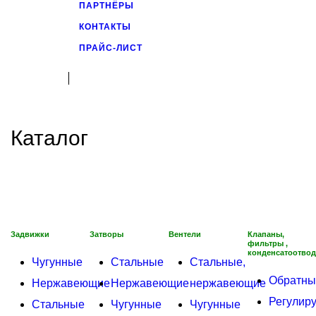
ПАРТНЁРЫ
КОНТАКТЫ
ПРАЙС-ЛИСТ
Каталог
Задвижки
Затворы
Вентели
Клапаны,
фильтры ,
конденсатоотво
Чугунные
Стальные
Стальные,
Обратны
Нержавеющие
Нержавеющие
нержавеющие
Регулир
Стальные
Чугунные
Чугунные