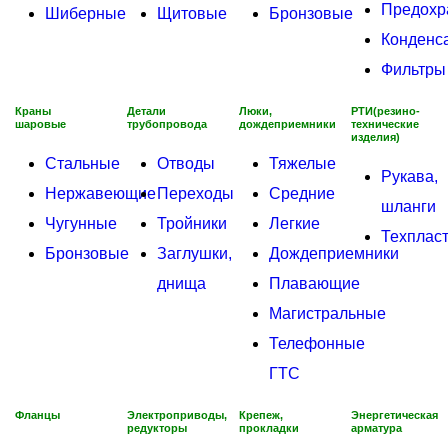
Предохр
Шиберные
Щитовые
Бронзовые
Конденс
Фильтры
Краны
Детали
Люки,
РТИ(резино-
шаровые
трубопровода
дождеприемники
технические
изделия)
Стальные
Отводы
Тяжелые
Рукава,
Нержавеющие
Переходы
Средние
шланги
Чугунные
Тройники
Легкие
Техплас
Бронзовые
Заглушки,
Дождеприемники
днища
Плавающие
Магистральные
Телефонные
ГТС
Фланцы
Электроприводы,
Крепеж,
Энергетическая
редукторы
прокладки
арматура